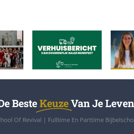
blik –
Charlo
 –
Verhuisbericht locatie
vanuit
ng
Veluwe Noord
25/2026
p
De Beste
Keuze
Van Je Leven
hool Of Revival | Fulltime En Parttime Bijbelscho