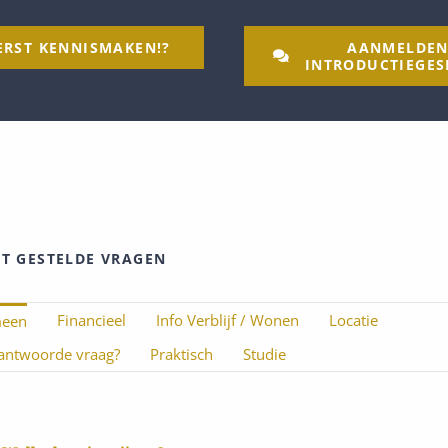
ERST KENNISMAKEN!?
AANMELDE
INTRODUCTIEGES
T GESTELDE VRAGEN
Financieel
Info Verblijf / Wonen
Locatie
meen
ntwoorde vraag?
Praktisch
Studie