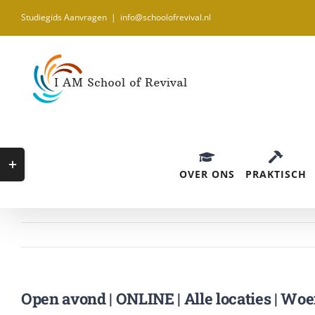
Ga
Studiegids Aanvragen
|
info@schoolofrevival.nl
naar
inhoud
Toggle
OVER ONS
PRAKTISCH
Sliding
Bar
Area
Open avond | ONLINE | Alle locaties | Woe