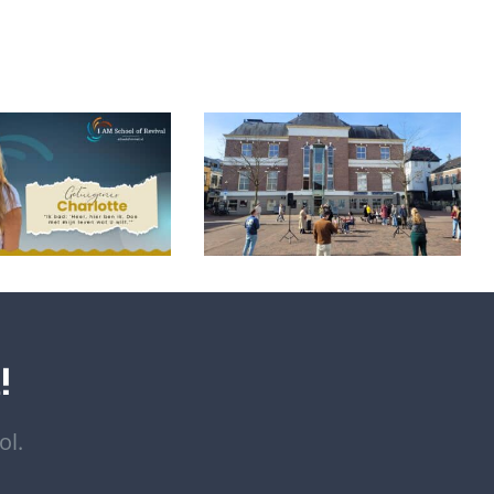
tte leerde leven
Missieweek
 de overflow; ‘de
Nederland en België
Bijbel werd
2026
ersoonlijk’
!
ol.