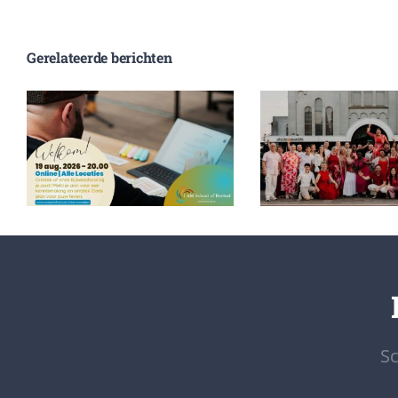
Gerelateerde berichten
Open avond | ONLINE |
Foto’s en terug
Alle locaties |
Ridderkerk
Woensdag 19 augustus
Diplomeri
2026
Bijbelschool 20
Sc