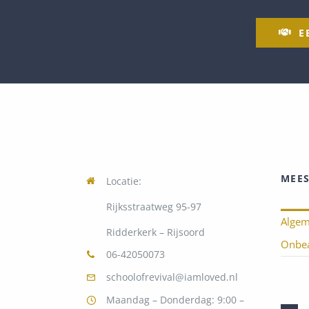
E
MEES
Locatie:
Rijksstraatweg 95-97
Alge
Ridderkerk – Rijsoord
Onbea
06-42050073
schoolofrevival@iamloved.nl
Maandag – Donderdag: 9:00 –