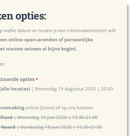
n opties:
 welke datum en locatie je een informatiemoment wilt
lleen online open-avonden of persoonlijke
t nieuwe seizoen al bijna begint.
aan
staande opties
*
(alle locaties)
| Woensdag 19 Augustus 2026 | 20.00-
nnismaking
online (Zoom) of op ons kantoor
lland
| Woensdag 10 juni 2026 | 19.30-21.00
eluwe-Noord
| Donderdag 18 juni 2026 | 19.30-21.00