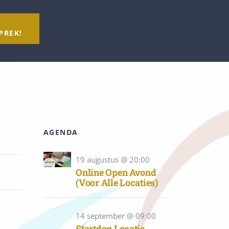
N
PREK!
AGENDA
19 augustus @ 20:00
Online Open Avond
(Voor Alle Locaties)
14 september @ 09:00
Startdag Locatie